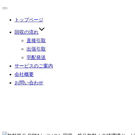
ナ
トップページ
ビ
ゲ
回収の流れ
ー
直接引取
シ
出張引取
ョ
宅配発送
ン
サービスのご案内
切
会社概要
り
お問い合わせ
替
え