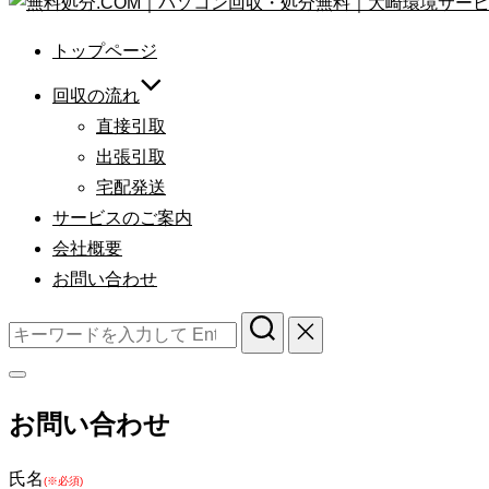
コ
ン
トップページ
テ
ン
回収の流れ
ツ
直接引取
へ
出張引取
ス
宅配発送
キ
サービスのご案内
ッ
会社概要
プ
お問い合わせ
検
索
対
サ
象:
お問い合わせ
イ
ド
氏名
バ
(※必須)