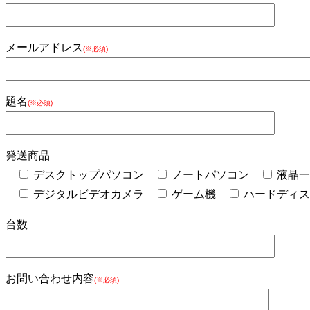
ー
と
メールアドレス
(※必須)
ナ
ビ
ゲ
題名
(※必須)
ー
シ
ョ
発送商品
ン
デスクトップパソコン
ノートパソコン
液晶一
を
デジタルビデオカメラ
ゲーム機
ハードディス
切
台数
り
替
え
お問い合わせ内容
(※必須)
る